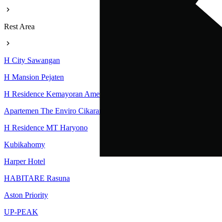
Rest Area
H City Sawangan
H Mansion Pejaten
H Residence Kemayoran Amethyst Tower
Apartemen The Enviro Cikarang
H Residence MT Haryono
Kubikahomy
Harper Hotel
HABITARE Rasuna
Aston Priority
UP-PEAK