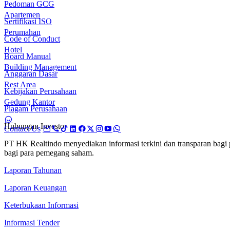
Pedoman GCG
Apartemen
Sertifikasi ISO
Perumahan
Code of Conduct
Hotel
Board Manual
Building Management
Anggaran Dasar
Rest Area
Kebijakan Perusahaan
Gedung Kantor
Piagam Perusahaan
Hubungan Investor
Contact Us
PT HK Realtindo menyediakan informasi terkini dan transparan bag
bagi para pemegang saham.
Laporan Tahunan
Laporan Keuangan
Keterbukaan Informasi
Informasi Tender