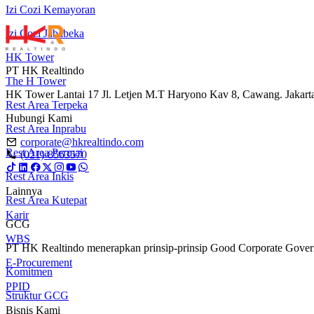
Izi Cozi Kemayoran
Izi Cozi Jababeka
HK Tower
PT HK Realtindo
The H Tower
HK Tower Lantai 17 Jl. Letjen M.T Haryono Kav 8, Cawang. Jakart
Rest Area Terpeka
Hubungi Kami
Rest Area Inprabu
corporate@hkrealtindo.com
Rest Area Permai
(021)-8563570
Rest Area Inkis
Lainnya
Rest Area Kutepat
Karir
GCG
WBS
PT HK Realtindo menerapkan prinsip-prinsip Good Corporate Governa
E-Procurement
Komitmen
PPID
Struktur GCG
Bisnis Kami