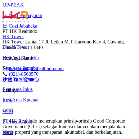
UP-PEAK
Izi Cozi Kemayoran
Izi Cozi Jababeka
PT HK Realtindo
HK Tower
HK Tower Lantai 17 Jl. Letjen M.T Haryono Kav 8, Cawang.
The H Tower
Jakarta Timur 13340
Rest Area Terpeka
Hubungi Kami
Rest Area Inprabu
corporate@hkrealtindo.com
(021)-8563570
Rest Area Permai
Rest Area Inkis
Lainnya
Rest Area Kutepat
Karir
GCG
WBS
PT HK Realtindo menerapkan prinsip-prinsip Good Corporate
E-Procurement
Governance (GCG) sebagai fondasi utama dalam menjalankan
bisnis properti yang transparan, akuntabel, dan berkelanjutan.
PPID