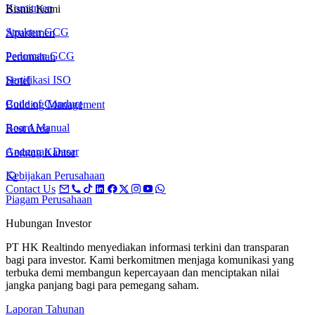
Komitmen
Bisnis Kami
Struktur GCG
Apartemen
Pedoman GCG
Perumahan
Sertifikasi ISO
Hotel
Code of Conduct
Building Management
Board Manual
Rest Area
Anggaran Dasar
Gedung Kantor
Kebijakan Perusahaan
Contact Us
Piagam Perusahaan
Hubungan Investor
PT HK Realtindo menyediakan informasi terkini dan transparan
bagi para investor. Kami berkomitmen menjaga komunikasi yang
terbuka demi membangun kepercayaan dan menciptakan nilai
jangka panjang bagi para pemegang saham.
Laporan Tahunan