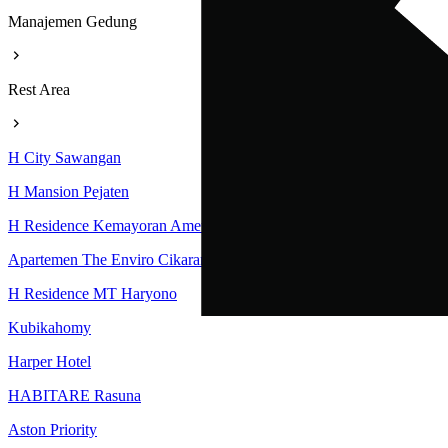
Manajemen Gedung
Rest Area
H City Sawangan
H Mansion Pejaten
H Residence Kemayoran Amethyst Tower
Apartemen The Enviro Cikarang
H Residence MT Haryono
Kubikahomy
Harper Hotel
HABITARE Rasuna
Aston Priority