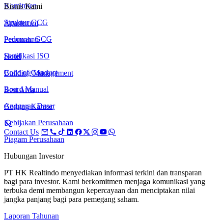
Komitmen
Bisnis Kami
Struktur GCG
Apartemen
Pedoman GCG
Perumahan
Sertifikasi ISO
Hotel
Code of Conduct
Building Management
Board Manual
Rest Area
Anggaran Dasar
Gedung Kantor
Kebijakan Perusahaan
Contact Us
Piagam Perusahaan
Hubungan Investor
PT HK Realtindo menyediakan informasi terkini dan transparan
bagi para investor. Kami berkomitmen menjaga komunikasi yang
terbuka demi membangun kepercayaan dan menciptakan nilai
jangka panjang bagi para pemegang saham.
Laporan Tahunan