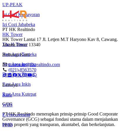
UP-PEAK
Izi Cozi Kemayoran
Izi Cozi Jababeka
PT HK Realtindo
HK Tower
HK Tower Lantai 17 Jl. Letjen M.T Haryono Kav 8, Cawang.
The H Tower
Jakarta Timur 13340
Rest Area Terpeka
Hubungi Kami
Rest Area Inprabu
corporate@hkrealtindo.com
(021)-8563570
Rest Area Permai
Rest Area Inkis
Lainnya
Rest Area Kutepat
Karir
GCG
WBS
PT HK Realtindo menerapkan prinsip-prinsip Good Corporate
E-Procurement
Governance (GCG) sebagai fondasi utama dalam menjalankan
bisnis properti yang transparan, akuntabel, dan berkelanjutan.
PPID