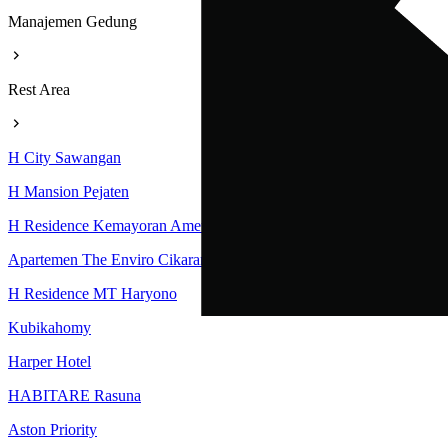
Manajemen Gedung
Rest Area
H City Sawangan
H Mansion Pejaten
H Residence Kemayoran Amethyst Tower
Apartemen The Enviro Cikarang
H Residence MT Haryono
Kubikahomy
Harper Hotel
HABITARE Rasuna
Aston Priority