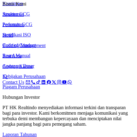
Komitmen
Bisnis Kami
Struktur GCG
Apartemen
Pedoman GCG
Perumahan
Sertifikasi ISO
Hotel
Code of Conduct
Building Management
Board Manual
Rest Area
Anggaran Dasar
Gedung Kantor
Kebijakan Perusahaan
Contact Us
Piagam Perusahaan
Hubungan Investor
PT HK Realtindo menyediakan informasi terkini dan transparan
bagi para investor. Kami berkomitmen menjaga komunikasi yang
terbuka demi membangun kepercayaan dan menciptakan nilai
jangka panjang bagi para pemegang saham.
Laporan Tahunan