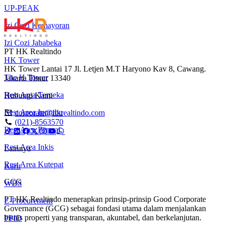
UP-PEAK
Izi Cozi Kemayoran
Izi Cozi Jababeka
PT HK Realtindo
HK Tower
HK Tower Lantai 17 Jl. Letjen M.T Haryono Kav 8, Cawang.
The H Tower
Jakarta Timur 13340
Rest Area Terpeka
Hubungi Kami
Rest Area Inprabu
corporate@hkrealtindo.com
(021)-8563570
Rest Area Permai
Rest Area Inkis
Lainnya
Rest Area Kutepat
Karir
GCG
WBS
PT HK Realtindo menerapkan prinsip-prinsip Good Corporate
E-Procurement
Governance (GCG) sebagai fondasi utama dalam menjalankan
bisnis properti yang transparan, akuntabel, dan berkelanjutan.
PPID