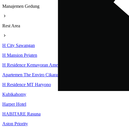
Manajemen Gedung
Rest Area
H City Sawangan
H Mansion Pejaten
H Residence Kemayoran Amethyst Tower
Apartemen The Enviro Cikarang
H Residence MT Haryono
Kubikahomy
Harper Hotel
HABITARE Rasuna
Aston Priority