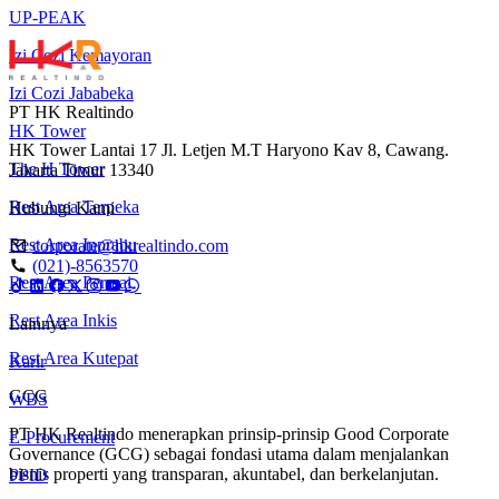
UP-PEAK
Izi Cozi Kemayoran
Izi Cozi Jababeka
PT HK Realtindo
HK Tower
HK Tower Lantai 17 Jl. Letjen M.T Haryono Kav 8, Cawang.
The H Tower
Jakarta Timur 13340
Rest Area Terpeka
Hubungi Kami
Rest Area Inprabu
corporate@hkrealtindo.com
(021)-8563570
Rest Area Permai
Rest Area Inkis
Lainnya
Rest Area Kutepat
Karir
GCG
WBS
PT HK Realtindo menerapkan prinsip-prinsip Good Corporate
E-Procurement
Governance (GCG) sebagai fondasi utama dalam menjalankan
bisnis properti yang transparan, akuntabel, dan berkelanjutan.
PPID