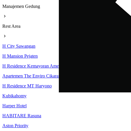
Manajemen Gedung
Rest Area
H City Sawangan
H Mansion Pejaten
H Residence Kemayoran Amethyst Tower
Apartemen The Enviro Cikarang
H Residence MT Haryono
Kubikahomy
Harper Hotel
HABITARE Rasuna
Aston Priority