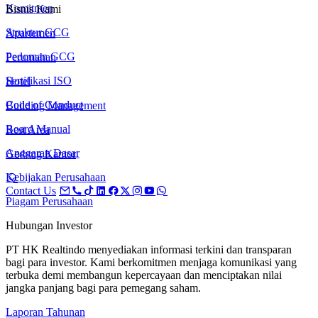
Komitmen
Bisnis Kami
Struktur GCG
Apartemen
Pedoman GCG
Perumahan
Sertifikasi ISO
Hotel
Code of Conduct
Building Management
Board Manual
Rest Area
Anggaran Dasar
Gedung Kantor
Kebijakan Perusahaan
Contact Us
Piagam Perusahaan
Hubungan Investor
PT HK Realtindo menyediakan informasi terkini dan transparan
bagi para investor. Kami berkomitmen menjaga komunikasi yang
terbuka demi membangun kepercayaan dan menciptakan nilai
jangka panjang bagi para pemegang saham.
Laporan Tahunan