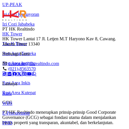
UP-PEAK
Izi Cozi Kemayoran
Izi Cozi Jababeka
PT HK Realtindo
HK Tower
HK Tower Lantai 17 Jl. Letjen M.T Haryono Kav 8, Cawang.
The H Tower
Jakarta Timur 13340
Rest Area Terpeka
Hubungi Kami
Rest Area Inprabu
corporate@hkrealtindo.com
(021)-8563570
Rest Area Permai
Rest Area Inkis
Lainnya
Rest Area Kutepat
Karir
GCG
WBS
PT HK Realtindo menerapkan prinsip-prinsip Good Corporate
E-Procurement
Governance (GCG) sebagai fondasi utama dalam menjalankan
bisnis properti yang transparan, akuntabel, dan berkelanjutan.
PPID