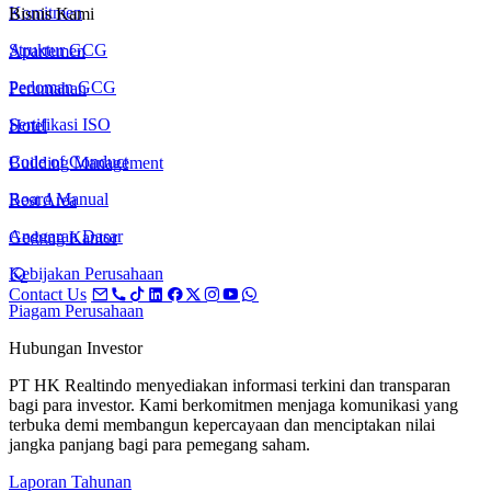
Komitmen
Bisnis Kami
Struktur GCG
Apartemen
Pedoman GCG
Perumahan
Sertifikasi ISO
Hotel
Code of Conduct
Building Management
Board Manual
Rest Area
Anggaran Dasar
Gedung Kantor
Kebijakan Perusahaan
Contact Us
Piagam Perusahaan
Hubungan Investor
PT HK Realtindo menyediakan informasi terkini dan transparan
bagi para investor. Kami berkomitmen menjaga komunikasi yang
terbuka demi membangun kepercayaan dan menciptakan nilai
jangka panjang bagi para pemegang saham.
Laporan Tahunan