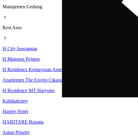
Manajemen Gedung
Rest Area
H City Sawangan
H Mansion Pejaten
H Residence Kemayoran Amethyst Tower
Apartemen The Enviro Cikarang
H Residence MT Haryono
Kubikahomy
Harper Hotel
HABITARE Rasuna
Aston Priority