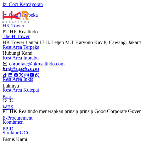
Izi Cozi Kemayoran
Izi Cozi Jababeka
HK Tower
PT HK Realtindo
The H Tower
HK Tower Lantai 17 Jl. Letjen M.T Haryono Kav 8, Cawang. Jakart
Rest Area Terpeka
Hubungi Kami
Rest Area Inprabu
corporate@hkrealtindo.com
Rest Area Permai
(021)-8563570
Rest Area Inkis
Lainnya
Rest Area Kutepat
Karir
GCG
WBS
PT HK Realtindo menerapkan prinsip-prinsip Good Corporate Governa
E-Procurement
Komitmen
PPID
Struktur GCG
Bisnis Kami