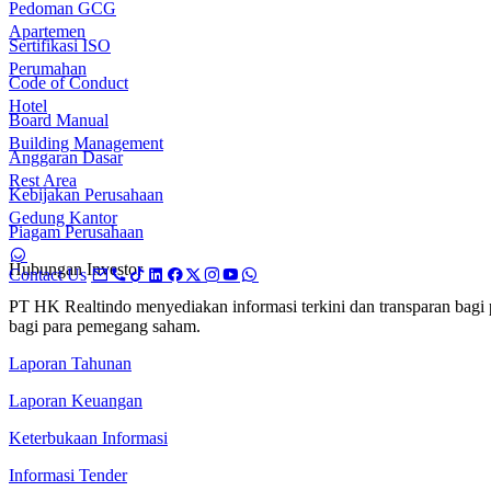
Pedoman GCG
Apartemen
Sertifikasi ISO
Perumahan
Code of Conduct
Hotel
Board Manual
Building Management
Anggaran Dasar
Rest Area
Kebijakan Perusahaan
Gedung Kantor
Piagam Perusahaan
Hubungan Investor
Contact Us
PT HK Realtindo menyediakan informasi terkini dan transparan bag
bagi para pemegang saham.
Laporan Tahunan
Laporan Keuangan
Keterbukaan Informasi
Informasi Tender