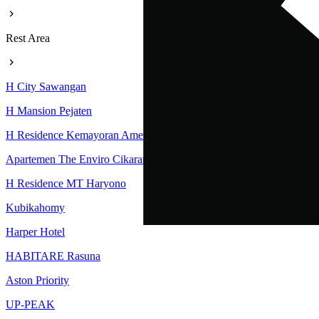
Rest Area
H City Sawangan
H Mansion Pejaten
H Residence Kemayoran Amethyst Tower
Apartemen The Enviro Cikarang
H Residence MT Haryono
Kubikahomy
Harper Hotel
HABITARE Rasuna
Aston Priority
UP-PEAK