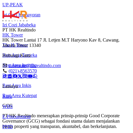
UP-PEAK
Izi Cozi Kemayoran
Izi Cozi Jababeka
PT HK Realtindo
HK Tower
HK Tower Lantai 17 Jl. Letjen M.T Haryono Kav 8, Cawang.
The H Tower
Jakarta Timur 13340
Rest Area Terpeka
Hubungi Kami
Rest Area Inprabu
corporate@hkrealtindo.com
(021)-8563570
Rest Area Permai
Rest Area Inkis
Lainnya
Rest Area Kutepat
Karir
GCG
WBS
PT HK Realtindo menerapkan prinsip-prinsip Good Corporate
E-Procurement
Governance (GCG) sebagai fondasi utama dalam menjalankan
bisnis properti yang transparan, akuntabel, dan berkelanjutan.
PPID