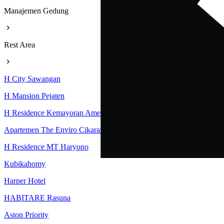
Manajemen Gedung
Rest Area
H City Sawangan
H Mansion Pejaten
H Residence Kemayoran Amethyst Tower
Apartemen The Enviro Cikarang
H Residence MT Haryono
Kubikahomy
Harper Hotel
HABITARE Rasuna
Aston Priority