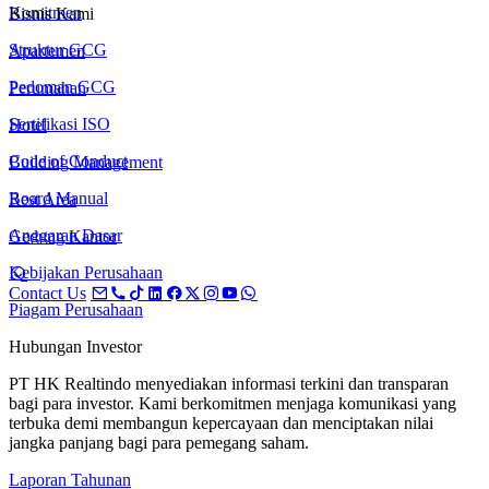
Komitmen
Bisnis Kami
Struktur GCG
Apartemen
Pedoman GCG
Perumahan
Sertifikasi ISO
Hotel
Code of Conduct
Building Management
Board Manual
Rest Area
Anggaran Dasar
Gedung Kantor
Kebijakan Perusahaan
Contact Us
Piagam Perusahaan
Hubungan Investor
PT HK Realtindo menyediakan informasi terkini dan transparan
bagi para investor. Kami berkomitmen menjaga komunikasi yang
terbuka demi membangun kepercayaan dan menciptakan nilai
jangka panjang bagi para pemegang saham.
Laporan Tahunan