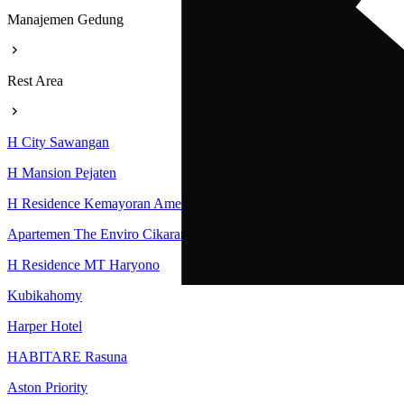
Manajemen Gedung
Rest Area
H City Sawangan
H Mansion Pejaten
H Residence Kemayoran Amethyst Tower
Apartemen The Enviro Cikarang
H Residence MT Haryono
Kubikahomy
Harper Hotel
HABITARE Rasuna
Aston Priority