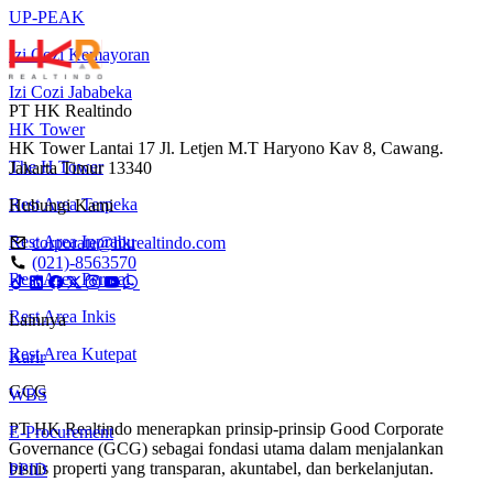
UP-PEAK
Izi Cozi Kemayoran
Izi Cozi Jababeka
PT HK Realtindo
HK Tower
HK Tower Lantai 17 Jl. Letjen M.T Haryono Kav 8, Cawang.
The H Tower
Jakarta Timur 13340
Rest Area Terpeka
Hubungi Kami
Rest Area Inprabu
corporate@hkrealtindo.com
(021)-8563570
Rest Area Permai
Rest Area Inkis
Lainnya
Rest Area Kutepat
Karir
GCG
WBS
PT HK Realtindo menerapkan prinsip-prinsip Good Corporate
E-Procurement
Governance (GCG) sebagai fondasi utama dalam menjalankan
bisnis properti yang transparan, akuntabel, dan berkelanjutan.
PPID