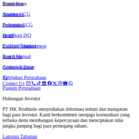
Komitmen
Bisnis Kami
Struktur GCG
Apartemen
Pedoman GCG
Perumahan
Sertifikasi ISO
Hotel
Code of Conduct
Building Management
Board Manual
Rest Area
Anggaran Dasar
Gedung Kantor
Kebijakan Perusahaan
Contact Us
Piagam Perusahaan
Hubungan Investor
PT HK Realtindo menyediakan informasi terkini dan transparan
bagi para investor. Kami berkomitmen menjaga komunikasi yang
terbuka demi membangun kepercayaan dan menciptakan nilai
jangka panjang bagi para pemegang saham.
Laporan Tahunan