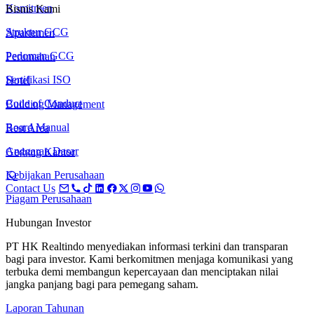
Komitmen
Bisnis Kami
Struktur GCG
Apartemen
Pedoman GCG
Perumahan
Sertifikasi ISO
Hotel
Code of Conduct
Building Management
Board Manual
Rest Area
Anggaran Dasar
Gedung Kantor
Kebijakan Perusahaan
Contact Us
Piagam Perusahaan
Hubungan Investor
PT HK Realtindo menyediakan informasi terkini dan transparan
bagi para investor. Kami berkomitmen menjaga komunikasi yang
terbuka demi membangun kepercayaan dan menciptakan nilai
jangka panjang bagi para pemegang saham.
Laporan Tahunan