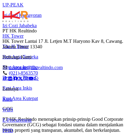
UP-PEAK
Izi Cozi Kemayoran
Izi Cozi Jababeka
PT HK Realtindo
HK Tower
HK Tower Lantai 17 Jl. Letjen M.T Haryono Kav 8, Cawang.
The H Tower
Jakarta Timur 13340
Rest Area Terpeka
Hubungi Kami
Rest Area Inprabu
corporate@hkrealtindo.com
(021)-8563570
Rest Area Permai
Rest Area Inkis
Lainnya
Rest Area Kutepat
Karir
GCG
WBS
PT HK Realtindo menerapkan prinsip-prinsip Good Corporate
E-Procurement
Governance (GCG) sebagai fondasi utama dalam menjalankan
bisnis properti yang transparan, akuntabel, dan berkelanjutan.
PPID