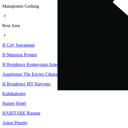
Manajemen Gedung
Rest Area
H City Sawangan
H Mansion Pejaten
H Residence Kemayoran Amethyst Tower
Apartemen The Enviro Cikarang
H Residence MT Haryono
Kubikahomy
Harper Hotel
HABITARE Rasuna
Aston Priority