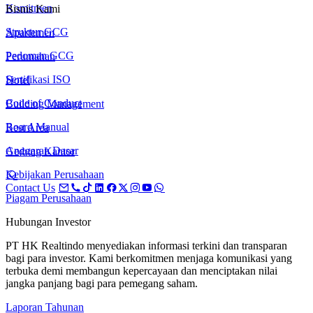
Komitmen
Bisnis Kami
Struktur GCG
Apartemen
Pedoman GCG
Perumahan
Sertifikasi ISO
Hotel
Code of Conduct
Building Management
Board Manual
Rest Area
Anggaran Dasar
Gedung Kantor
Kebijakan Perusahaan
Contact Us
Piagam Perusahaan
Hubungan Investor
PT HK Realtindo menyediakan informasi terkini dan transparan
bagi para investor. Kami berkomitmen menjaga komunikasi yang
terbuka demi membangun kepercayaan dan menciptakan nilai
jangka panjang bagi para pemegang saham.
Laporan Tahunan