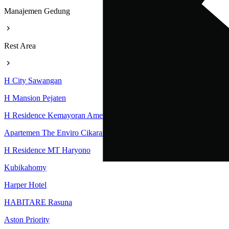
Manajemen Gedung
Rest Area
H City Sawangan
H Mansion Pejaten
H Residence Kemayoran Amethyst Tower
Apartemen The Enviro Cikarang
H Residence MT Haryono
Kubikahomy
Harper Hotel
HABITARE Rasuna
Aston Priority