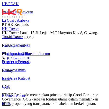
UP-PEAK
Izi Cozi Kemayoran
Izi Cozi Jababeka
PT HK Realtindo
HK Tower
HK Tower Lantai 17 Jl. Letjen M.T Haryono Kav 8, Cawang.
The H Tower
Jakarta Timur 13340
Rest Area Terpeka
Hubungi Kami
Rest Area Inprabu
corporate@hkrealtindo.com
(021)-8563570
Rest Area Permai
Rest Area Inkis
Lainnya
Rest Area Kutepat
Karir
GCG
WBS
PT HK Realtindo menerapkan prinsip-prinsip Good Corporate
E-Procurement
Governance (GCG) sebagai fondasi utama dalam menjalankan
bisnis properti yang transparan, akuntabel, dan berkelanjutan.
PPID