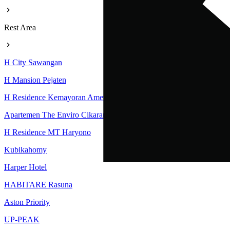
Rest Area
H City Sawangan
H Mansion Pejaten
H Residence Kemayoran Amethyst Tower
Apartemen The Enviro Cikarang
H Residence MT Haryono
Kubikahomy
Harper Hotel
HABITARE Rasuna
Aston Priority
UP-PEAK