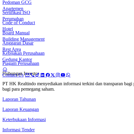
Pedoman GCG
Apartemen
Sertifikasi ISO
Perumahan
Code of Conduct
Hotel
Board Manual
Building Management
Anggaran Dasar
Rest Area
Kebijakan Perusahaan
Gedung Kantor
Piagam Perusahaan
Hubungan Investor
Contact Us
PT HK Realtindo menyediakan informasi terkini dan transparan bag
bagi para pemegang saham.
Laporan Tahunan
Laporan Keuangan
Keterbukaan Informasi
Informasi Tender