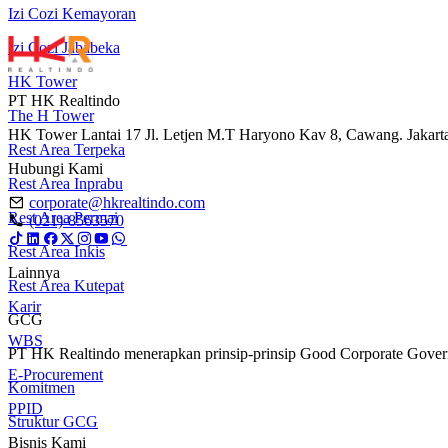
Izi Cozi Kemayoran
Izi Cozi Jababeka
HK Tower
PT HK Realtindo
The H Tower
HK Tower Lantai 17 Jl. Letjen M.T Haryono Kav 8, Cawang. Jakart
Rest Area Terpeka
Hubungi Kami
Rest Area Inprabu
corporate@hkrealtindo.com
Rest Area Permai
(021)-8563570
Rest Area Inkis
Lainnya
Rest Area Kutepat
Karir
GCG
WBS
PT HK Realtindo menerapkan prinsip-prinsip Good Corporate Governa
E-Procurement
Komitmen
PPID
Struktur GCG
Bisnis Kami